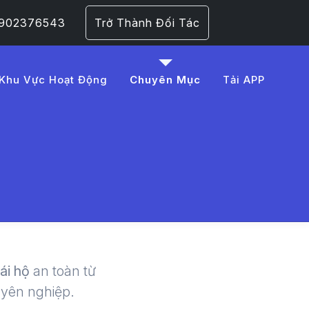
 0902376543
Trở Thành Đối Tác
Khu Vực Hoạt Động
Chuyên Mục
Tải APP
%A0i%20x%E1%BA%BF
 | LMD -
lái hộ
an toàn từ
uyên nghiệp.