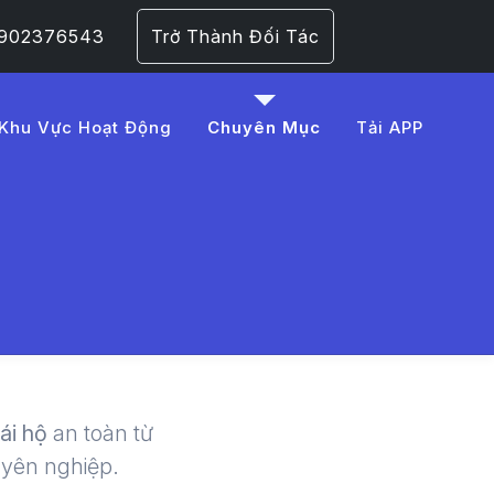
 0902376543
Trở Thành Đối Tác
Khu Vực Hoạt Động
Chuyên Mục
Tải APP
%E1%BB%A1ng%20xe%
 | LMD -
lái hộ
an toàn từ
uyên nghiệp.