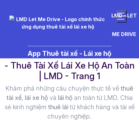
LMD - LET
ME DRIVE
bia%20333%20bao%20nhi%C
App Thuê tài xế - Lái xe hộ
- Thuê Tài Xế Lái Xe Hộ An Toàn
| LMD - Trang 1​
Khám phá những câu chuyện thực tế về
thuê
tài xế
,
lái xe hộ
và
lái hộ
an toàn từ LMD. Chia
sẻ kinh nghiệm
thuê lái
từ khách hàng và tài xế
chuyên nghiệp.