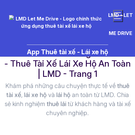
LMD - LET
ME DRIVE
bia%20kh%C3%B4ng%20c%E1
App Thuê tài xế - Lái xe hộ
- Thuê Tài Xế Lái Xe Hộ An Toàn
| LMD - Trang 1​
Khám phá những câu chuyện thực tế về
thuê
tài xế
,
lái xe hộ
và
lái hộ
an toàn từ LMD. Chia
sẻ kinh nghiệm
thuê lái
từ khách hàng và tài xế
chuyên nghiệp.