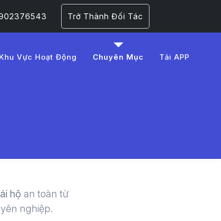
 0902376543
Trở Thành Đối Tác
Khu Vực Hoạt Động
Chuyên Mục
Tải APP
%20r%C6%B0%E1%BB%A
 | LMD -
lái hộ
an toàn từ
uyên nghiệp.