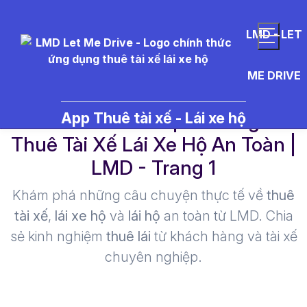
LMD - LET
ME DRIVE
c%C3%A1ch%20pha%20gin -
App Thuê tài xế - Lái xe hộ
Thuê Tài Xế Lái Xe Hộ An Toàn |
LMD - Trang 1​
Khám phá những câu chuyện thực tế về
thuê
tài xế
,
lái xe hộ
và
lái hộ
an toàn từ LMD. Chia
sẻ kinh nghiệm
thuê lái
từ khách hàng và tài xế
chuyên nghiệp.