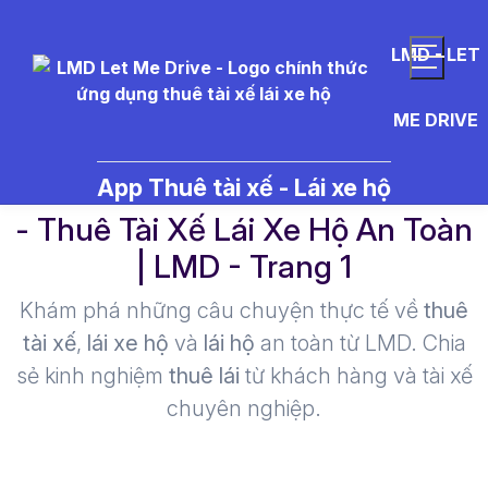
LMD - LET
ME DRIVE
c%C3%A2u%20n%C3%B3i%20h
App Thuê tài xế - Lái xe hộ
- Thuê Tài Xế Lái Xe Hộ An Toàn
| LMD - Trang 1​
Khám phá những câu chuyện thực tế về
thuê
tài xế
,
lái xe hộ
và
lái hộ
an toàn từ LMD. Chia
sẻ kinh nghiệm
thuê lái
từ khách hàng và tài xế
chuyên nghiệp.