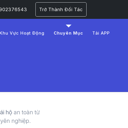
 0902376543
Trở Thành Đối Tác
Khu Vực Hoạt Động
Chuyên Mục
Tải APP
%A1t%20ph%E1%BB%A
 | LMD -
lái hộ
an toàn từ
uyên nghiệp.