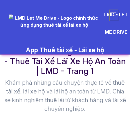
LMD - LET
ME DRIVE
ch%E1%BB%91ng%20r%E1%BB
App Thuê tài xế - Lái xe hộ
- Thuê Tài Xế Lái Xe Hộ An Toàn
| LMD - Trang 1​
Khám phá những câu chuyện thực tế về
thuê
tài xế
,
lái xe hộ
và
lái hộ
an toàn từ LMD. Chia
sẻ kinh nghiệm
thuê lái
từ khách hàng và tài xế
chuyên nghiệp.