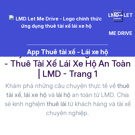
LMD - LET
ME DRIVE
chuy%C3%AAn%20gia%20r%C
App Thuê tài xế - Lái xe hộ
- Thuê Tài Xế Lái Xe Hộ An Toàn
| LMD - Trang 1​
Khám phá những câu chuyện thực tế về
thuê
tài xế
,
lái xe hộ
và
lái hộ
an toàn từ LMD. Chia
sẻ kinh nghiệm
thuê lái
từ khách hàng và tài xế
chuyên nghiệp.