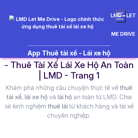
LMD - LET
ME DRIVE
concert%20qu%E1%BB%91c%20
App Thuê tài xế - Lái xe hộ
- Thuê Tài Xế Lái Xe Hộ An Toàn
| LMD - Trang 1​
Khám phá những câu chuyện thực tế về
thuê
tài xế
,
lái xe hộ
và
lái hộ
an toàn từ LMD. Chia
sẻ kinh nghiệm
thuê lái
từ khách hàng và tài xế
chuyên nghiệp.