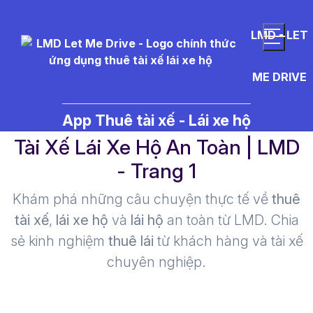
LMD - LET
ME DRIVE
d%E1%BA%A7u%20xe - Thuê
App Thuê tài xế - Lái xe hộ
Tài Xế Lái Xe Hộ An Toàn | LMD
- Trang 1​
Khám phá những câu chuyện thực tế về
thuê
tài xế
,
lái xe hộ
và
lái hộ
an toàn từ LMD. Chia
sẻ kinh nghiệm
thuê lái
từ khách hàng và tài xế
chuyên nghiệp.