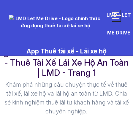
LMD - LET
ME DRIVE
g%E1%BB%ADi%20xe%20s%C
App Thuê tài xế - Lái xe hộ
- Thuê Tài Xế Lái Xe Hộ An Toàn
| LMD - Trang 1​
Khám phá những câu chuyện thực tế về
thuê
tài xế
,
lái xe hộ
và
lái hộ
an toàn từ LMD. Chia
sẻ kinh nghiệm
thuê lái
từ khách hàng và tài xế
chuyên nghiệp.