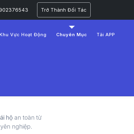
 0902376543
Trở Thành Đối Tác
Khu Vực Hoạt Động
Chuyên Mục
Tải APP
B0%E1%BB%A3u%20va
 | LMD -
lái hộ
an toàn từ
uyên nghiệp.