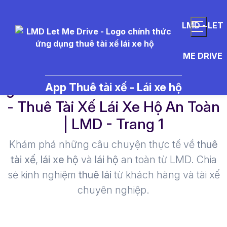
LMD - LET
ME DRIVE
gi%C3%A1%20t%C3%A0i%20x
App Thuê tài xế - Lái xe hộ
- Thuê Tài Xế Lái Xe Hộ An Toàn
| LMD - Trang 1​
Khám phá những câu chuyện thực tế về
thuê
tài xế
,
lái xe hộ
và
lái hộ
an toàn từ LMD. Chia
sẻ kinh nghiệm
thuê lái
từ khách hàng và tài xế
chuyên nghiệp.