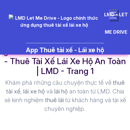
LMD - LET
ME DRIVE
gi%C3%A1%20thu%C3%AA%20
App Thuê tài xế - Lái xe hộ
- Thuê Tài Xế Lái Xe Hộ An Toàn
| LMD - Trang 1​
Khám phá những câu chuyện thực tế về
thuê
tài xế
,
lái xe hộ
và
lái hộ
an toàn từ LMD. Chia
sẻ kinh nghiệm
thuê lái
từ khách hàng và tài xế
chuyên nghiệp.