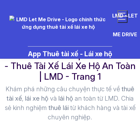
LMD - LET
ME DRIVE
h%C3%ACnh%20ph%E1%BA%A
App Thuê tài xế - Lái xe hộ
- Thuê Tài Xế Lái Xe Hộ An Toàn
| LMD - Trang 1​
Khám phá những câu chuyện thực tế về
thuê
tài xế
,
lái xe hộ
và
lái hộ
an toàn từ LMD. Chia
sẻ kinh nghiệm
thuê lái
từ khách hàng và tài xế
chuyên nghiệp.