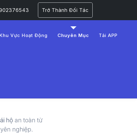
 0902376543
Trở Thành Đối Tác
Khu Vực Hoạt Động
Chuyên Mục
Tải APP
91ng%20l%C3%A0m%2
 | LMD -
lái hộ
an toàn từ
uyên nghiệp.