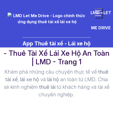
LMD - LET
ME DRIVE
hao%20n%C6%B0%E1%BB%9B
App Thuê tài xế - Lái xe hộ
- Thuê Tài Xế Lái Xe Hộ An Toàn
| LMD - Trang 1​
Khám phá những câu chuyện thực tế về
thuê
tài xế
,
lái xe hộ
và
lái hộ
an toàn từ LMD. Chia
sẻ kinh nghiệm
thuê lái
từ khách hàng và tài xế
chuyên nghiệp.