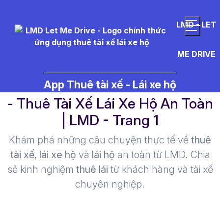
LMD - LET
ME DRIVE
k%C3%ADnh%20xe%20b%C3%
App Thuê tài xế - Lái xe hộ
- Thuê Tài Xế Lái Xe Hộ An Toàn
| LMD - Trang 1​
Khám phá những câu chuyện thực tế về
thuê
tài xế
,
lái xe hộ
và
lái hộ
an toàn từ LMD. Chia
sẻ kinh nghiệm
thuê lái
từ khách hàng và tài xế
chuyên nghiệp.