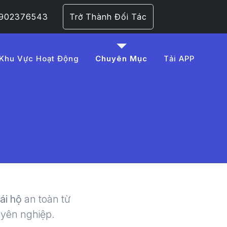
 0902376543
Trở Thành Đối Tác
Khu Vực Hoạt Động
Chuyên Mục
Tải APP
%E1%BB%81%20r%C6%
 | LMD -
lái hộ
an toàn từ
uyên nghiệp.