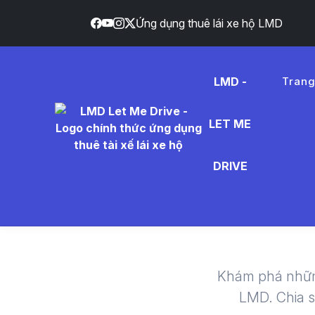
Ứng dụng thuê lái xe hộ LMD
LMD -
Tran
LET ME
khoa%
DRIVE
- Thuê 
Khám phá nhữn
LMD. Chia 