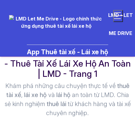
LMD - LET
ME DRIVE
ki%E1%BA%BFm%20th%C3%A
App Thuê tài xế - Lái xe hộ
- Thuê Tài Xế Lái Xe Hộ An Toàn
| LMD - Trang 1​
Khám phá những câu chuyện thực tế về
thuê
tài xế
,
lái xe hộ
và
lái hộ
an toàn từ LMD. Chia
sẻ kinh nghiệm
thuê lái
từ khách hàng và tài xế
chuyên nghiệp.