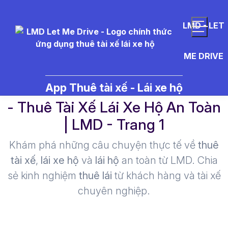
LMD - LET
ME DRIVE
ki%E1%BB%83m%20tra%20c%C
App Thuê tài xế - Lái xe hộ
- Thuê Tài Xế Lái Xe Hộ An Toàn
| LMD - Trang 1​
Khám phá những câu chuyện thực tế về
thuê
tài xế
,
lái xe hộ
và
lái hộ
an toàn từ LMD. Chia
sẻ kinh nghiệm
thuê lái
từ khách hàng và tài xế
chuyên nghiệp.