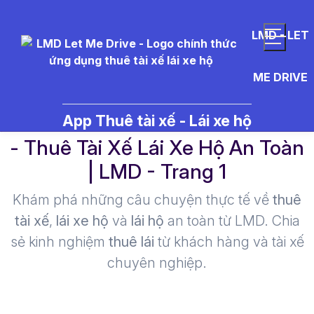
LMD - LET
ME DRIVE
l%C3%A1i%20xe%20h%E1%B
App Thuê tài xế - Lái xe hộ
- Thuê Tài Xế Lái Xe Hộ An Toàn
| LMD - Trang 1​
Khám phá những câu chuyện thực tế về
thuê
tài xế
,
lái xe hộ
và
lái hộ
an toàn từ LMD. Chia
sẻ kinh nghiệm
thuê lái
từ khách hàng và tài xế
chuyên nghiệp.