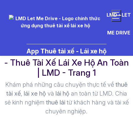
LMD - LET
ME DRIVE
l%C3%A1i%20xe%20h%E1%BB
App Thuê tài xế - Lái xe hộ
- Thuê Tài Xế Lái Xe Hộ An Toàn
| LMD - Trang 1​
Khám phá những câu chuyện thực tế về
thuê
tài xế
,
lái xe hộ
và
lái hộ
an toàn từ LMD. Chia
sẻ kinh nghiệm
thuê lái
từ khách hàng và tài xế
chuyên nghiệp.