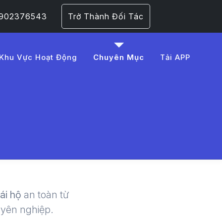
 0902376543
Trở Thành Đối Tác
Khu Vực Hoạt Động
Chuyên Mục
Tải APP
20%E1%BB%9Bt%20h
 | LMD -
lái hộ
an toàn từ
uyên nghiệp.