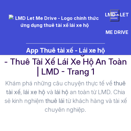
LMD - LET
ME DRIVE
l%E1%BB%8Dc%20gi%C3%B3
App Thuê tài xế - Lái xe hộ
- Thuê Tài Xế Lái Xe Hộ An Toàn
| LMD - Trang 1​
Khám phá những câu chuyện thực tế về
thuê
tài xế
,
lái xe hộ
và
lái hộ
an toàn từ LMD. Chia
sẻ kinh nghiệm
thuê lái
từ khách hàng và tài xế
chuyên nghiệp.