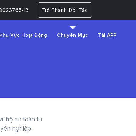
 0902376543
Trở Thành Đối Tác
Khu Vực Hoạt Động
Chuyên Mục
Tải APP
0nguyen
 | LMD -
lái hộ
an toàn từ
uyên nghiệp.