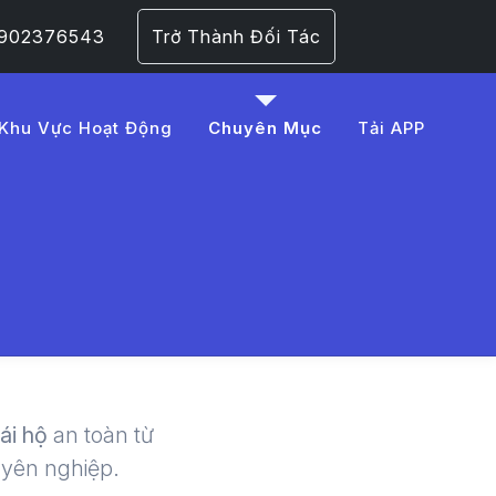
 0902376543
Trở Thành Đối Tác
Khu Vực Hoạt Động
Chuyên Mục
Tải APP
E1%BB%A3u%20kh%C3
 | LMD -
lái hộ
an toàn từ
uyên nghiệp.