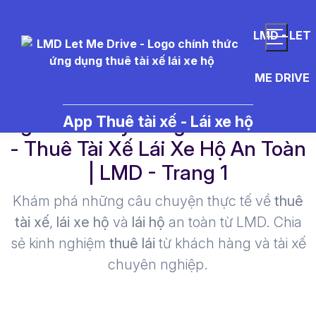
LMD - LET
ME DRIVE
ng%C3%A0y%20gia%20%C4%9
App Thuê tài xế - Lái xe hộ
- Thuê Tài Xế Lái Xe Hộ An Toàn
| LMD - Trang 1​
Khám phá những câu chuyện thực tế về
thuê
tài xế
,
lái xe hộ
và
lái hộ
an toàn từ LMD. Chia
sẻ kinh nghiệm
thuê lái
từ khách hàng và tài xế
chuyên nghiệp.