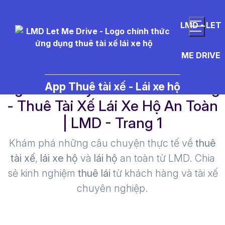
LMD - LET
ME DRIVE
ng%C3%A0y%20ho%C3%A0ng
App Thuê tài xế - Lái xe hộ
- Thuê Tài Xế Lái Xe Hộ An Toàn
| LMD - Trang 1​
Khám phá những câu chuyện thực tế về
thuê
tài xế
,
lái xe hộ
và
lái hộ
an toàn từ LMD. Chia
sẻ kinh nghiệm
thuê lái
từ khách hàng và tài xế
chuyên nghiệp.