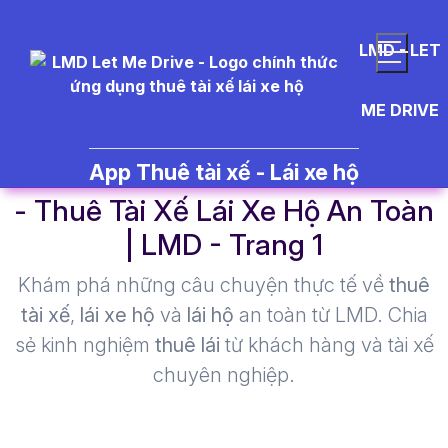
LMD - LET
ME DRIVE
nh%C3%A3n%20r%C6%B0%E1
App Thuê tài xế - Lái xe hộ
- Thuê Tài Xế Lái Xe Hộ An Toàn
| LMD - Trang 1​
Khám phá những câu chuyện thực tế về
thuê
tài xế
,
lái xe hộ
và
lái hộ
an toàn từ LMD. Chia
sẻ kinh nghiệm
thuê lái
từ khách hàng và tài xế
chuyên nghiệp.