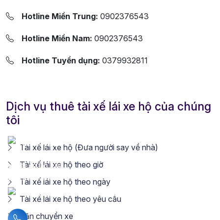
Hotline Miền Trung:
0902376543
Hotline Miền Nam:
0902376543
Hotline Tuyển dụng:
0379932811
Dịch vụ thuê tài xế lái xe hộ của chúng
tôi
Tài xế lái xe hộ (Đưa người say về nhà)
Tài xế lái xe hộ theo giờ
Tài xế lái xe hộ theo ngày
Tài xế lái xe hộ theo yêu cầu
Vận chuyển xe
Liên hệ hotline