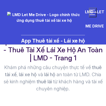
LMD - LET
ME DRIVE
qu%C3%A1n%20n%C6%B0%E1
App Thuê tài xế - Lái xe hộ
- Thuê Tài Xế Lái Xe Hộ An Toàn
| LMD - Trang 1​
Khám phá những câu chuyện thực tế về
thuê
tài xế
,
lái xe hộ
và
lái hộ
an toàn từ LMD. Chia
sẻ kinh nghiệm
thuê lái
từ khách hàng và tài xế
chuyên nghiệp.