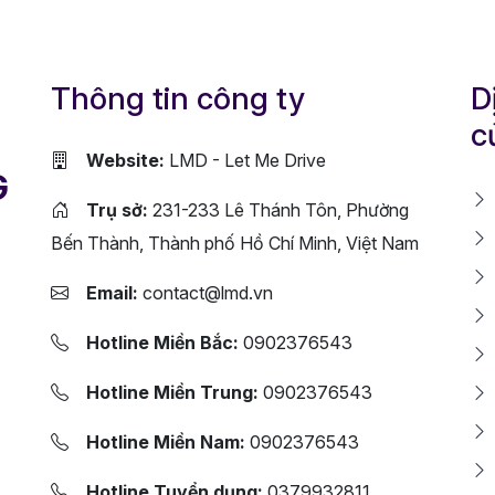
Thông tin công ty
D
c
Website:
LMD - Let Me Drive
G
Trụ sở:
231-233 Lê Thánh Tôn, Phường
Bến Thành, Thành phố Hồ Chí Minh, Việt Nam
Email:
contact@lmd.vn
Hotline Miền Bắc:
0902376543
Hotline Miền Trung:
0902376543
Hotline Miền Nam:
0902376543
Hotline Tuyển dụng:
0379932811