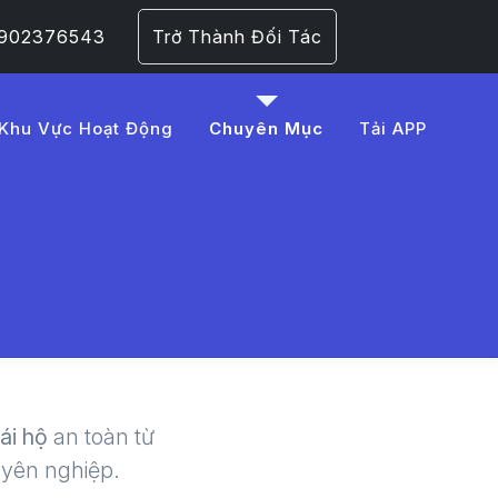
 0902376543
Trở Thành Đối Tác
Khu Vực Hoạt Động
Chuyên Mục
Tải APP
%20xe%20cho%20thu
 | LMD -
lái hộ
an toàn từ
uyên nghiệp.