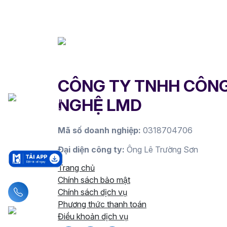
CÔNG TY TNHH CÔN
NGHỆ LMD
Mã số doanh nghiệp:
0318704706
Đại diện công ty:
Ông Lê Trường Sơn
Trang chủ
Chính sách bảo mật
Liên hệ hotline
Chính sách dịch vụ
Phương thức thanh toán
Điều khoản dịch vụ