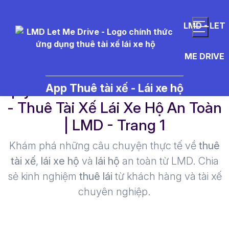
LMD - LET
ME DRIVE
quy%20%C4%91%E1%BB%8Bn
App Thuê tài xế - Lái xe hộ
- Thuê Tài Xế Lái Xe Hộ An Toàn
| LMD - Trang 1​
Khám phá những câu chuyện thực tế về
thuê
tài xế
,
lái xe hộ
và
lái hộ
an toàn từ LMD. Chia
sẻ kinh nghiệm
thuê lái
từ khách hàng và tài xế
chuyên nghiệp.