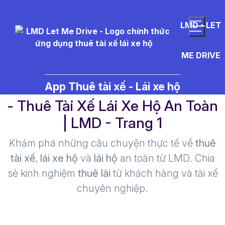
LMD - LET
ME DRIVE
r%C6%B0%E1%BB%A3u%20van
App Thuê tài xế - Lái xe hộ
- Thuê Tài Xế Lái Xe Hộ An Toàn
| LMD - Trang 1​
Khám phá những câu chuyện thực tế về
thuê
tài xế
,
lái xe hộ
và
lái hộ
an toàn từ LMD. Chia
sẻ kinh nghiệm
thuê lái
từ khách hàng và tài xế
chuyên nghiệp.