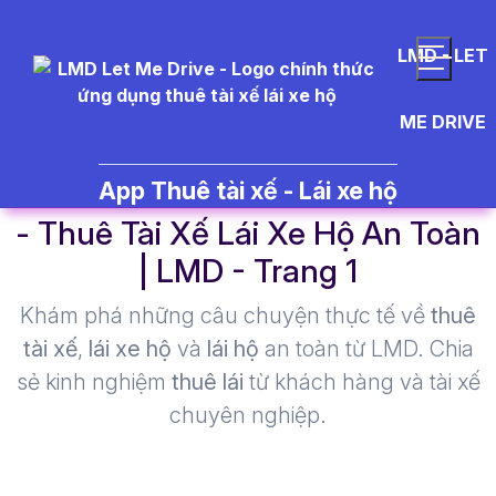
LMD - LET
ME DRIVE
rent%20a%20car%20in%20Viet
App Thuê tài xế - Lái xe hộ
- Thuê Tài Xế Lái Xe Hộ An Toàn
| LMD - Trang 1​
Khám phá những câu chuyện thực tế về
thuê
tài xế
,
lái xe hộ
và
lái hộ
an toàn từ LMD. Chia
sẻ kinh nghiệm
thuê lái
từ khách hàng và tài xế
chuyên nghiệp.