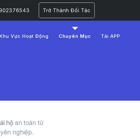
 0902376543
Trở Thành Đối Tác
Khu Vực Hoạt Động
Chuyên Mục
Tải APP
%C4%91i%E1%BB%87n
 | LMD -
lái hộ
an toàn từ
uyên nghiệp.