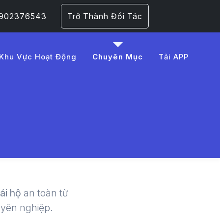
 0902376543
Trở Thành Đối Tác
Khu Vực Hoạt Động
Chuyên Mục
Tải APP
20%C4%91%E1%BB%91
 | LMD -
lái hộ
an toàn từ
uyên nghiệp.