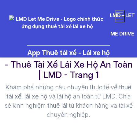
LMD - LET
ME DRIVE
t%C3%A0i%20x%E1%BA%BF%
App Thuê tài xế - Lái xe hộ
- Thuê Tài Xế Lái Xe Hộ An Toàn
| LMD - Trang 1​
Khám phá những câu chuyện thực tế về
thuê
tài xế
,
lái xe hộ
và
lái hộ
an toàn từ LMD. Chia
sẻ kinh nghiệm
thuê lái
từ khách hàng và tài xế
chuyên nghiệp.