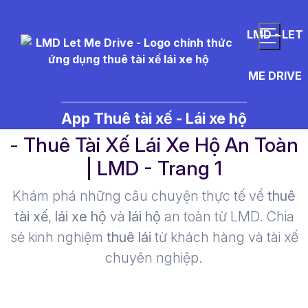
LMD - LET
ME DRIVE
t%C3%A0i%20x%E1%BA%BF%2
App Thuê tài xế - Lái xe hộ
- Thuê Tài Xế Lái Xe Hộ An Toàn
| LMD - Trang 1​
Khám phá những câu chuyện thực tế về
thuê
tài xế
,
lái xe hộ
và
lái hộ
an toàn từ LMD. Chia
sẻ kinh nghiệm
thuê lái
từ khách hàng và tài xế
chuyên nghiệp.