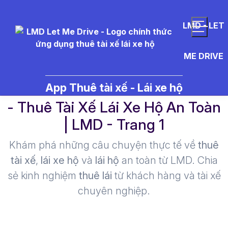
LMD - LET
ME DRIVE
t%C3%A0i%20x%E1%BA%BF%
App Thuê tài xế - Lái xe hộ
- Thuê Tài Xế Lái Xe Hộ An Toàn
| LMD - Trang 1​
Khám phá những câu chuyện thực tế về
thuê
tài xế
,
lái xe hộ
và
lái hộ
an toàn từ LMD. Chia
sẻ kinh nghiệm
thuê lái
từ khách hàng và tài xế
chuyên nghiệp.