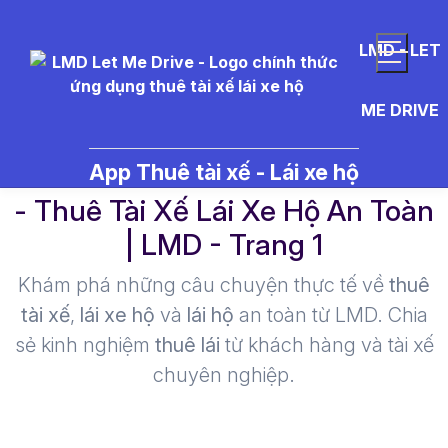
LMD - LET
ME DRIVE
t%C3%A0i%20x%E1%BA%BF%
App Thuê tài xế - Lái xe hộ
- Thuê Tài Xế Lái Xe Hộ An Toàn
| LMD - Trang 1​
Khám phá những câu chuyện thực tế về
thuê
tài xế
,
lái xe hộ
và
lái hộ
an toàn từ LMD. Chia
sẻ kinh nghiệm
thuê lái
từ khách hàng và tài xế
chuyên nghiệp.