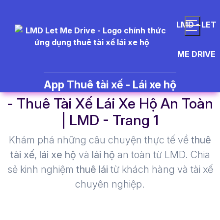
LMD - LET
ME DRIVE
t%C3%A0i%20x%E1%BA%BF%2
App Thuê tài xế - Lái xe hộ
- Thuê Tài Xế Lái Xe Hộ An Toàn
| LMD - Trang 1​
Khám phá những câu chuyện thực tế về
thuê
tài xế
,
lái xe hộ
và
lái hộ
an toàn từ LMD. Chia
sẻ kinh nghiệm
thuê lái
từ khách hàng và tài xế
chuyên nghiệp.