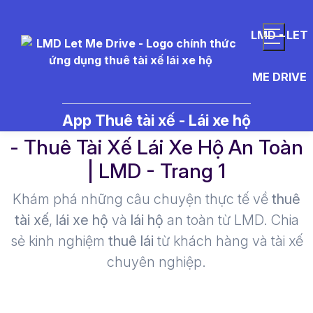
LMD - LET
ME DRIVE
t%C3%A0i%20x%E1%BA%BF%2
App Thuê tài xế - Lái xe hộ
- Thuê Tài Xế Lái Xe Hộ An Toàn
| LMD - Trang 1​
Khám phá những câu chuyện thực tế về
thuê
tài xế
,
lái xe hộ
và
lái hộ
an toàn từ LMD. Chia
sẻ kinh nghiệm
thuê lái
từ khách hàng và tài xế
chuyên nghiệp.