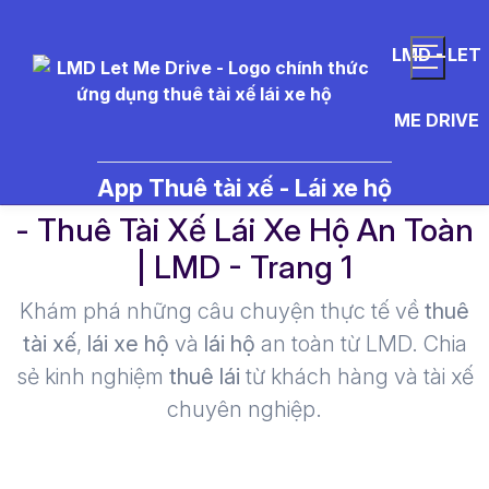
LMD - LET
ME DRIVE
tai%20xe%20lai%20xe%20ho%
App Thuê tài xế - Lái xe hộ
- Thuê Tài Xế Lái Xe Hộ An Toàn
| LMD - Trang 1​
Khám phá những câu chuyện thực tế về
thuê
tài xế
,
lái xe hộ
và
lái hộ
an toàn từ LMD. Chia
sẻ kinh nghiệm
thuê lái
từ khách hàng và tài xế
chuyên nghiệp.