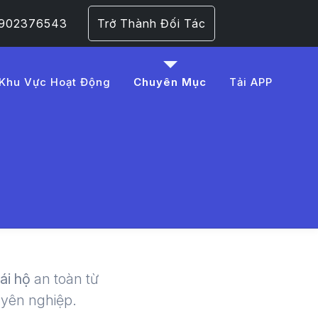
 0902376543
Trở Thành Đối Tác
Khu Vực Hoạt Động
Chuyên Mục
Tải APP
tam%20ky
 | LMD -
lái hộ
an toàn từ
uyên nghiệp.