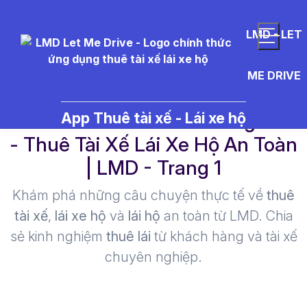
LMD - LET
ME DRIVE
th%C6%B0%E1%BB%9Fng%20
App Thuê tài xế - Lái xe hộ
- Thuê Tài Xế Lái Xe Hộ An Toàn
| LMD - Trang 1​
Khám phá những câu chuyện thực tế về
thuê
tài xế
,
lái xe hộ
và
lái hộ
an toàn từ LMD. Chia
sẻ kinh nghiệm
thuê lái
từ khách hàng và tài xế
chuyên nghiệp.