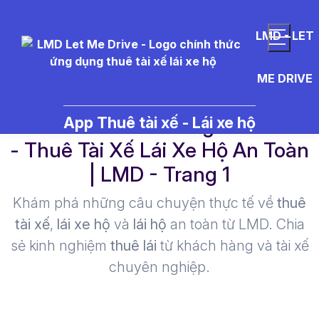
LMD - LET
ME DRIVE
th%E1%BB%9Di%20gian%20l%C
App Thuê tài xế - Lái xe hộ
- Thuê Tài Xế Lái Xe Hộ An Toàn
| LMD - Trang 1​
Khám phá những câu chuyện thực tế về
thuê
tài xế
,
lái xe hộ
và
lái hộ
an toàn từ LMD. Chia
sẻ kinh nghiệm
thuê lái
từ khách hàng và tài xế
chuyên nghiệp.